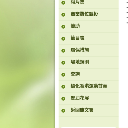
相片集
商業攤位競投
贊助
節目表
環保措施
場地規則
查詢
綠化香港運動首頁
歷屆花展
返回康文署