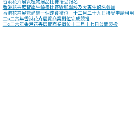
香港花卉展覽植物展品比賽接受報名
香港花卉展覽學生繪畫比賽歡迎學校及大專生報名參加
香港花卉展覽尚餘一個速食攤位 十二月二十九日接受申請租用
二○二六年香港花卉展覽商業攤位完成競投
二○二六年香港花卉展覽商業攤位十二月十七日公開競投