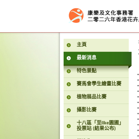
按“Tab”進入菜單
主頁
最新消息
特色景點
賽馬會學生繪畫比賽
植物展品比賽
攝影比賽
十八區「至like園圃」
投票站 (結果公布)