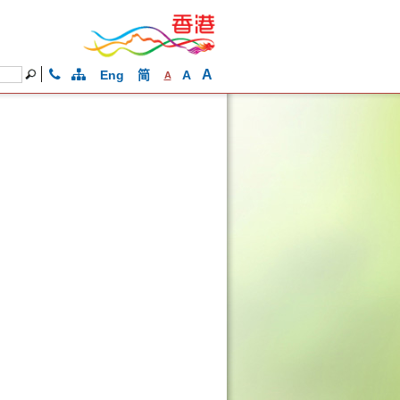
A
Eng
简
A
A