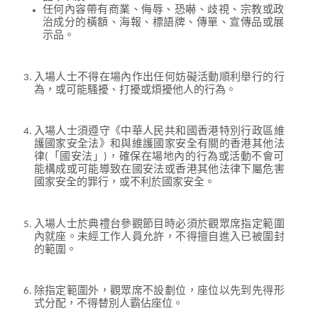
任何內容帶有商業、侮辱、恐嚇、歧視、宗教或政
治成分的橫額、海報、標語牌、傳單、宣傳品或展
示品。
入場人士不得在場內作出任何妨礙活動順利舉行的行
為，或可能騷擾、打擾或煩擾他人的行為。
入場人士須遵守《中華人民共和國香港特別行政區維
護國家安全法》和與維護國家安全有關的香港其他法
律(「國安法」)，確保在場地內的行為或活動不會可
能構成或可能導致在國安法或香港其他法律下屬危害
國家安全的罪行，或不利於國家安全。
入場人士於典禮台參觀節目時必須於觀眾席指定範圍
內就座。未經工作人員允許，不得擅自進入已被圍封
的範圍。
除指定範圍外，觀眾席不設劃位，座位以先到先得形
式分配，不得替別人霸佔座位。