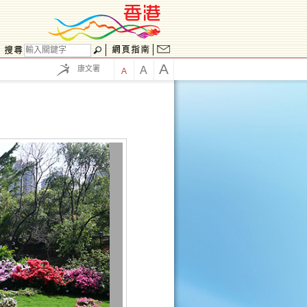
A
康文署
A
A