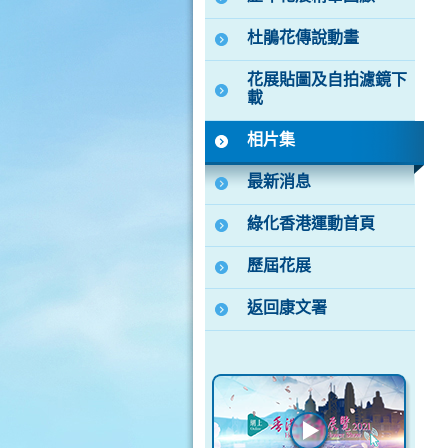
杜鵑花傳說動畫
花展貼圖及自拍濾鏡下
載
相片集
最新消息
綠化香港運動首頁
歷屆花展
返回康文署