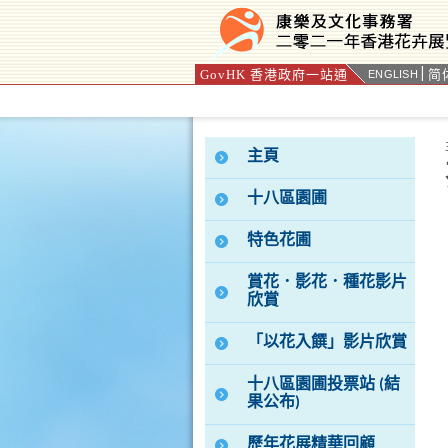
GovHK 香港政府一站通
简
ENGLISH
按“Tab”進入菜單
主頁
十八區園圃
特色花圃
賞花．影花．種花影片
欣賞
「以花入饌」影片欣賞
十八區園圃投票站 (結
果公布)
歷年花展精華回顧