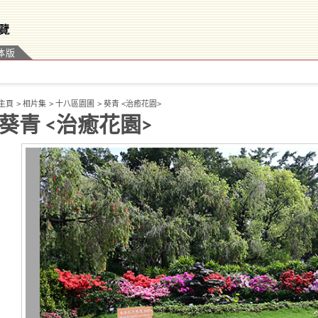
体版
主頁
>
相片集
>
十八區園圃
>
葵青 <治癒花園>
葵青 <治癒花園>