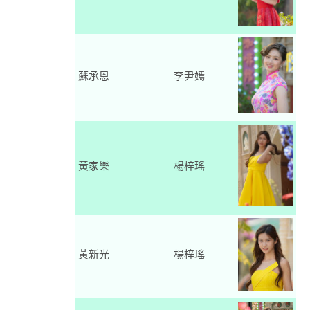
蘇承恩
李尹嫣
黃家樂
楊梓瑤
黃新光
楊梓瑤