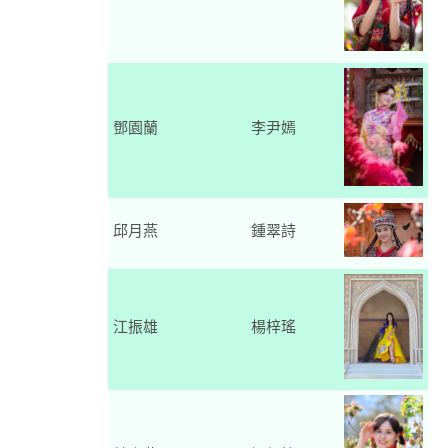
鄧園蘭
李尹嫣
邱月燕
鍾翠詩
江振雄
楊梓瑤