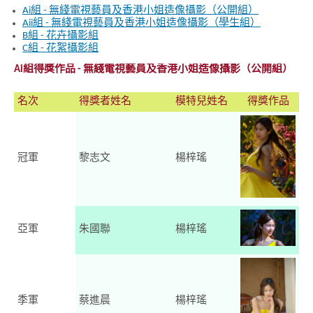
Ai組 - 無綫電視藝員及香港小姐造像攝影（公開組）
Aii組 - 無綫電視藝員及香港小姐造像攝影（學生組）
B組 - 花卉攝影組
C組 - 花絮攝影組
Ai組得獎作品 - 無綫電視藝員及香港小姐造像攝影（公開組）
名次
得獎者姓名
模特兒姓名
得獎作品
冠軍
黎志文
楊梓瑤
亞軍
朱國聯
楊梓瑤
季軍
蔡進晨
楊梓瑤