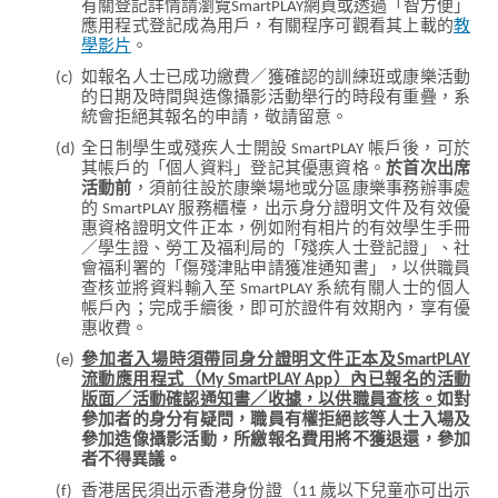
有關登記詳情請瀏覽SmartPLAY網頁或透過「智方便」
應用程式登記成為用戶，有關程序可觀看其上載的
教
學影片
。
(c)
如報名人士已成功繳費／獲確認的訓練班或康樂活動
的日期及時間與造像攝影活動舉行的時段有重疊，系
統會拒絕其報名的申請，敬請留意。
(d)
全日制學生或殘疾人士開設 SmartPLAY 帳戶後，可於
其帳戶的「個人資料」登記其優惠資格。
於首次出席
活動前
，須前往設於康樂場地或分區康樂事務辦事處
的 SmartPLAY 服務櫃檯，出示身分證明文件及有效優
惠資格證明文件正本，例如附有相片的有效學生手冊
／學生證、勞工及福利局的「殘疾人士登記證」、社
會福利署的「傷殘津貼申請獲准通知書」，以供職員
查核並將資料輸入至 SmartPLAY 系統有關人士的個人
帳戶內；完成手續後，即可於證件有效期內，享有優
惠收費。
(e)
參加者入場時須帶同身分證明文件正本及SmartPLAY
流動應用程式（My SmartPLAY App）內已報名的活動
版面／活動確認通知書／收據，以供職員查核。
如對
參加者的身分有疑問，職員有權拒絕該等人士入場及
參加造像攝影活動，所繳報名費用將不獲退還，參加
者不得異議。
(f)
香港居民須出示香港身份證（11 歲以下兒童亦可出示