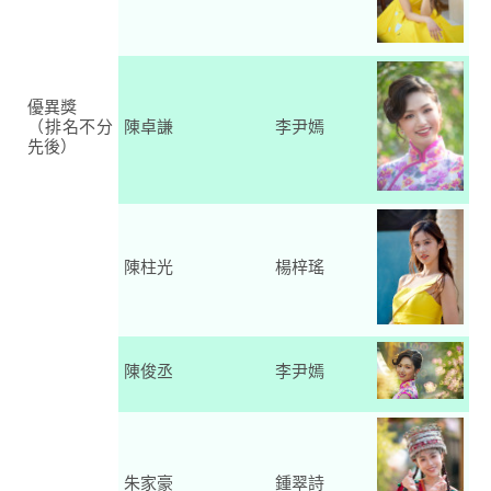
優異獎
（排名不分
陳卓謙
李尹嫣
先後）
陳柱光
楊梓瑤
陳俊丞
李尹嫣
朱家豪
鍾翠詩