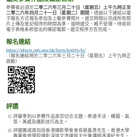
參賽者必須於
二零二六年三月二十日（星期五）上午九時正至
二零二六年四月二十一日（星期二）期間
，透過以下連結以電
子報名方式報名參加及上載參賽照片。遞交時間以完成所有照
片上傳及登記程序的時間為準，逾時遞交，概不受理。待收到
電子表格系統發出的確認電郵，遞交程序方告完成。
報名連結
https://eform.cefs.gov.hk/form/lcs095/tc/
（報名連結將於二零二六年三月二十日（星期五）上午九時正
啟動）
評選
1)
評審準則以參賽作品是否切合主題、表達手法、構圖、氣
氛、美感及攝影技巧為主。
2)
評選團成員包括香港攝影學會會長蔡嘉彥先生、香港大學
專業進修學院攝影深造文憑課程主任兼講師馮漢紀先生，