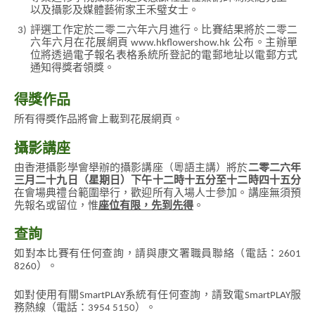
以及攝影及媒體藝術家王禾璧女士。
3)
評選工作定於二零二六年六月進行。比賽結果將於二零二
六年六月在花展網頁 www.hkflowershow.hk 公布。主辦單
位將透過電子報名表格系統所登記的電郵地址以電郵方式
通知得獎者領獎。
得獎作品
所有得獎作品將會上載到花展網頁。
攝影講座
由香港攝影學會舉辦的攝影講座（粵語主講）將於
二零二六年
三月二十九日（星期日）下午十二時十五分至十二時四十五分
在會場典禮台範圍舉行，歡迎所有入場人士參加。講座無須預
先報名或留位，惟
座位有限，先到先得
。
查詢
如對本比賽有任何查詢，請與康文署職員聯絡（電話：2601
8260）。
如對使用有關SmartPLAY系統有任何查詢，請致電SmartPLAY服
務熱線（電話：3954 5150）。