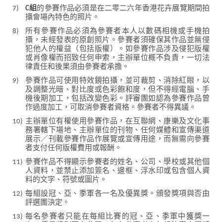
7)
C組
的參賽作品必須是在二零二六年香港花卉展覽期間拍
攝會場內特色的照片。
8)
所有參賽作品必須為參賽者本人以數碼相機或手機拍
攝，未經發表的原創照片。參賽者須確保其作品並無侵
犯他人的權益（包括版權）。如參賽作品涉及侵犯版權
或肖像權而招致任何申索，主辦單位概不負責，一切法
律責任和後果須由參賽者承擔。
9)
參賽作品可使用特效鏡拍攝，並可裁剪、消除紅眼，以
及調整光暗、對比度或色彩飽和度，但不得經電腦、手
機後期加工，包括改變色彩。評審團如認為參賽作品曾
作過度加工，可取消參賽者資格。參賽者不得異議。
10)
主辦單位有權使用參賽作品，在互聯網、康樂及文化事
務署轄下場地、主辦單位的刊物、任何媒體和宣傳渠道
展示／刊載參賽作品作展覽或宣傳用途，而無需向參賽
者支付任何版權費用或報酬。
11)
參賽作品不得顯示參賽者的姓名、公司、學校或其他個
人資料，並禁止添加簽名、邊框、浮水印或包含個人資
料的文字、符號或圖片。
12)
每組設冠、亞、季軍各一名及優異獎。頒發獎項與否由
評選團決定。
13)
每名參賽者只能在每組比賽的冠、亞、季軍中獲獎一