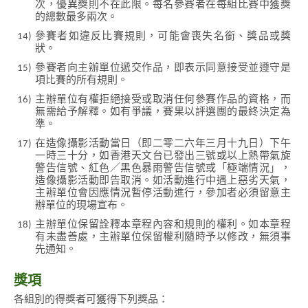
次，優異獎則不在此限。每名參賽者在每組比賽中獲獎
的總數最多兩次。
14)
參賽者如違反比賽規則，可能會喪失名銜、獎品或獎
狀。
15)
參賽者向主辦單位遞交作品，即表示同意接受並遵守是
項比賽的所有規則。
16)
主辦單位有權拒絕接受或取消任何參賽作品的資格，而
無需給予解釋。如有爭議，賽果以評選團的最終決定為
準。
17)
在造像攝影活動當日（即二零二六年三月十九日）下午
一時三十分，如香港天文台已發出三號或以上熱帶氣旋
警告信號、紅色／黑色暴雨警告信號或「極端情況」，
造像攝影活動即告取消。如活動進行中遇上惡劣天氣，
主辦單位會因應情況暫停活動進行，參加者必須留意主
辦單位的現場宣布。
18)
主辦單位保留詮釋本章程內容和規則的權利。如本章程
有未盡善處，主辦單位保留權利隨時予以修改，無須事
先通知。
獎項
各組別的得獎者可獲得下列獎品：