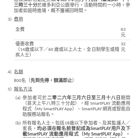
三時三十分
於維多利亞公園舉行，活動時間約一小時。參
加者如逾時進場，概不獲補回時間。
3)
費用
全費
63
元
優惠收費
32
（14歲或以下／60 歲或以上人士、全日制學生或殘
元
疾人士）
4)
名額
800名（
先到先得，額滿即止
）
5)
報名方法
(a)
參加者可於
二零二六年三月六日至三月十八日
期間
（首天上午八時三十分起），經 SmartPLAY 流動應用
程式（My SmartPLAY App）、SmartPLAY 網頁或智能自
助服務站報名。
(b)
所有報名人士，包括18歲以下參加者、及其監護人／
家長，
均必須在報名前登記成為SmartPLAY用戶及下
載SmartPLAY 流動應用程式（My SmartPLAY App）
。