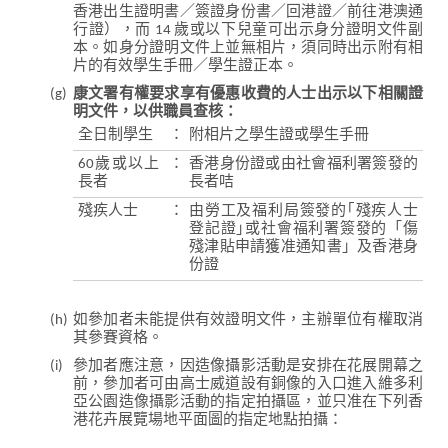
香港出生證明書／簽證身份書／回港證／前往港澳通
行證），而 14 歲或以下兒童可出示身分證明文件副
本。如身分證明文件上並無相片，須同時出示附有相
片的有效學生手冊／學生證正本。
(g)
康文署有權要求享有優惠收費的人士出示以下相關證
明文件，以供職員查核：
全日制學生
：
附相片之學生證或學生手冊
60歲或以上
：
香港身份證或由社會福利署簽發的
長者
長者咭
殘疾人士
：
由勞工及福利局簽發的｢殘疾人士
登記證｣或社會福利署簽發的「傷
殘津貼申請獲准通知書」及香港身
份證
(h)
如參加者未能提供有效證明文件，主辦單位有權取消
其參賽資格。
(i)
參加者應注意，因造像攝影活動是安排在花展開幕之
前，參加者可由高士威道設有銅像的入口進入維多利
亞公園造像攝影活動的指定拍攝區，並只准在下列香
港花卉展覽場地平面圖的指定地點拍攝：