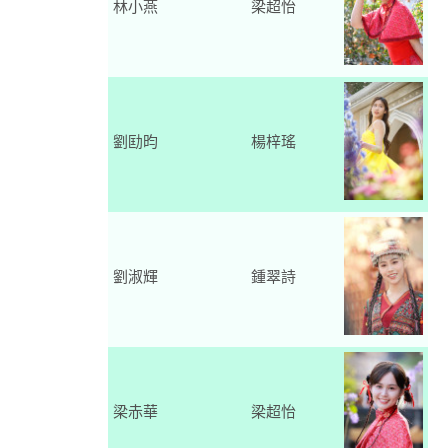
林小燕
梁超怡
劉劻昀
楊梓瑤
劉淑輝
鍾翠詩
梁赤華
梁超怡