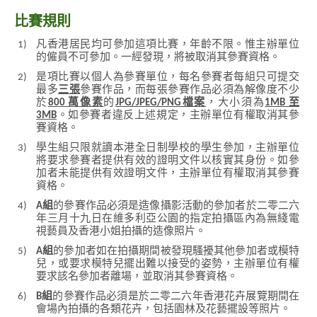
比賽規則
1)
凡香港居民均可參加這項比賽，年齡不限。惟主辦單位
的僱員不可參加。一經發現，將被取消其參賽資格。
2)
是項比賽以個人為參賽單位，每名參賽者每組只可提交
最多
三張
參賽作品，而每張參賽作品必須為解像度不少
於
800 萬像素
的
JPG/JPEG/PNG檔案
，大小須為
1MB 至
3MB
。如參賽者違反上述規定，主辦單位有權取消其參
賽資格。
3)
學生組只限就讀本港全日制學校的學生參加，主辦單位
將要求參賽者提供有效的證明文件以核實其身份。如參
加者未能提供有效證明文件，主辦單位有權取消其參賽
資格。
4)
A組
的參賽作品必須是造像攝影活動的參加者於二零二六
年三月十九日在維多利亞公園的指定拍攝區內為無綫電
視藝員及香港小姐拍攝的造像照片。
5)
A組
的參加者如在拍攝期間被發現騷擾其他參加者或模特
兒，或要求模特兒擺出難以接受的姿勢，主辦單位有權
要求該名參加者離場，並取消其參賽資格。
6)
B組
的參賽作品必須是於二零二六年香港花卉展覽期間在
會場內拍攝的各類花卉，包括園林及花藝擺設等照片。