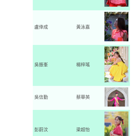
盧倖成
黃泳嘉
吳振峯
楊梓瑤
吳信勤
蔡華英
彭蔚汶
梁超怡