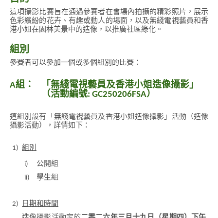
這項攝影比賽旨在通過參賽者在會場內拍攝的精彩照片，展示
色彩繽紛的花卉、有趣或動人的場面，以及無綫電視藝員和香
港小姐在園林美景中的造像，以推廣社區綠化。
組別
參賽者可以參加一個或多個組別的比賽：
A組：
「無綫電視藝員及香港小姐造像攝影」
（
活動編號: GC250206FSA
）
這組別設有「無綫電視藝員及香港小姐造像攝影」活動（造像
攝影活動），詳情如下：
1)
組別
i)
公開組
ii)
學生組
2)
日期和時間
造像攝影活動定於
二零二六年三月十九日（星期四）下午