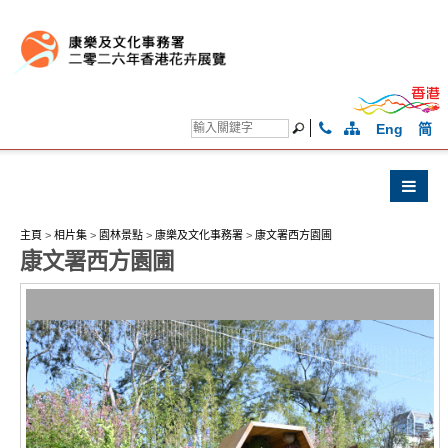
Eng
简
主頁
>
相片集
>
園林景點
>
康樂及文化事務署
>
康文署西方園圃
康文署西方園圃