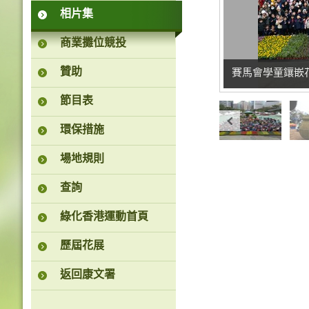
相片集
商業攤位競投
贊助
賽馬會學童鑲嵌
節目表
環保措施
場地規則
查詢
綠化香港運動首頁
歷屆花展
返回康文署