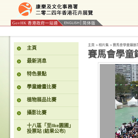
GovHK 香港政府一站通
简体版
ENGLISH
按“Tab”進入菜單
主頁
>
相片集
>
賽馬會學童鑲嵌
主頁
賽馬會學童
最新消息
特色景點
學童繪畫比賽
植物展品比賽
攝影比賽
十八區「至like園圃」
投票站 (結果公布)