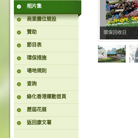
相片集
商業攤位競投
贊助
環保回收日
節目表
環保措施
場地規則
查詢
綠化香港運動首頁
歷屆花展
返回康文署