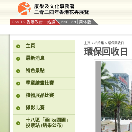
GovHK 香港政府一站通
简体版
ENGLISH
按“Tab”進入菜單
主頁
>
相片集
>
環保回收日
主頁
環保回收日
最新消息
特色景點
學童繪畫比賽
植物展品比賽
攝影比賽
十八區「至like園圃」
投票站 (結果公布)