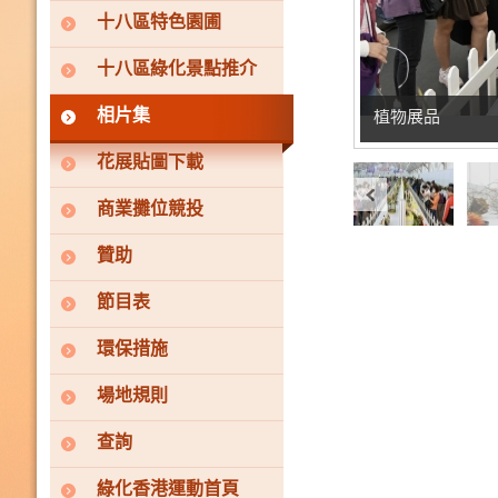
十八區特色園圃
十八區綠化景點推介
相片集
植物展品
花展貼圖下載
商業攤位競投
贊助
節目表
環保措施
場地規則
查詢
綠化香港運動首頁