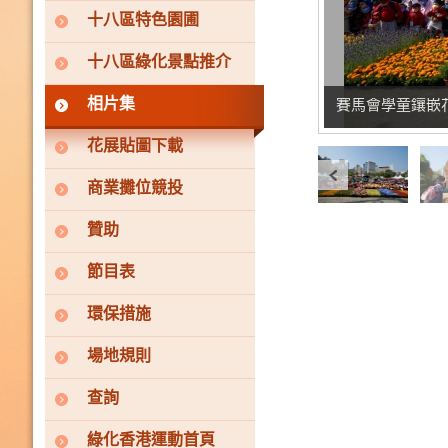
十八區特色園圃
十八區綠化景點推介
相片集
賽馬會學童鑲嵌
花展貼圖下載
商業攤位競投
贊助
節目表
環保措施
場地規則
查詢
綠化香港運動首頁