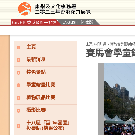
GovHK 香港政府一站通
简体版
ENGLISH
按“Tab”進入菜單
主頁
>
相片集
>
賽馬會學童鑲嵌
主頁
賽馬會學童
最新消息
特色景點
學童繪畫比賽
植物展品比賽
攝影比賽
十八區「至like園圃」
投票站 (結果公布)