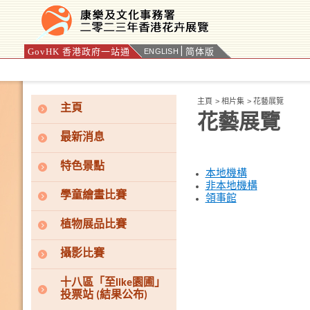
GovHK 香港政府一站通
简体版
ENGLISH
按“Tab”進入菜單
主頁
>
相片集
>
花藝展覽
主頁
花藝展覽
最新消息
特色景點
本地機構
非本地機構
學童繪畫比賽
領事館
植物展品比賽
攝影比賽
十八區「至like園圃」
投票站 (結果公布)