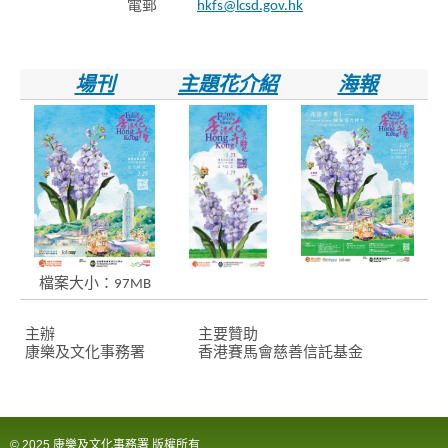
電郵
hkfs@lcsd.gov.hk
場刊
主題花介紹
海報
檔案大小：97MB
主辦
主要贊助
康樂及文化事務署
香港賽馬會慈善信託基金
© 2025 康樂及文化事務署 版權所有