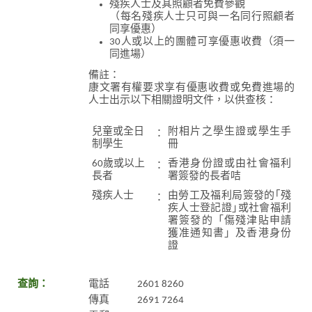
殘疾人士及其照顧者免費參觀
（每名殘疾人士只可與一名同行照顧者
同享優惠）
30人或以上的團體可享優惠收費（須一
同進場）
備註：
康文署有權要求享有優惠收費或免費進場的
人士出示以下相關證明文件，以供查核：
兒童或全日
附相片之學生證或學生手
：
制學生
冊
60歲或以上
香港身份證或由社會福利
：
長者
署簽發的長者咭
殘疾人士
由勞工及福利局簽發的｢殘
：
疾人士登記證｣或社會福利
署簽發的「傷殘津貼申請
獲准通知書」及香港身份
證
查詢：
電話
2601 8260
傳真
2691 7264