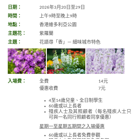
日期：
2026年3月20日至29日
時間：
上午9時至晚上9時
地點：
香港維多利亞公園
主題花：
紫羅蘭
主題：
花語尋「香」— 細味城市特色
入場費：
全費
14元
優惠收費
7元
4至14歲兒童、全日制學生
60歲或以上長者
殘疾人士及其照顧者（每名殘疾人士只
可與一名同行照顧者同享優惠）
星期一至星期五期間之入場優惠
60歲或以上長者免費參觀